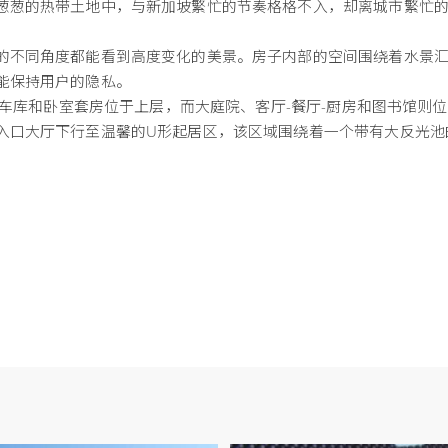
葱葱的热带土地中，与新加坡繁忙的节奏格格不入，却离城市繁忙
的不同角度都能看到高度变化的美景。房子内部的空间围绕着水景
能保持用户的隐私。
，车库和卧室套房位于上层，而大庭院、客厅-餐厅-厨房和图书馆则
入口大厅下行至温馨的U形起居区，该区域围绕着一个带有大反光池