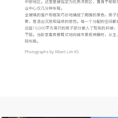
中部地区。这里是被指定为优质洋房区，置身于郁郁
业中心仅几分钟车程。
全玻璃的窗户和框架巧妙地捕捉了周围的景色，房子
聚，营造出沉思和延续的感觉。每一个分配的空间都
这座10,000平方英尺的房子部分嵌入了现有的斜坡
下层。当卧室套房悬臂式地向城市景观伸展时，从主
院布局。
Photographs by Albert Lim KS