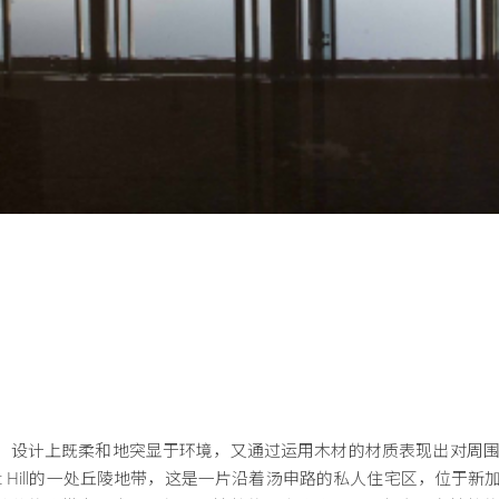
，设计上既柔和地突显于环境，又通过运用木材的材质表现出对周
ott Hill的一处丘陵地带，这是一片沿着汤申路的私人住宅区，位于新