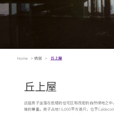
Home
>
栖居
>
丘上屋
丘上屋
这座房子坐落在低矮的住宅区和茂密的自然绿地之中
境的尊重。房子占地16,000平方英尺，位于Caldec