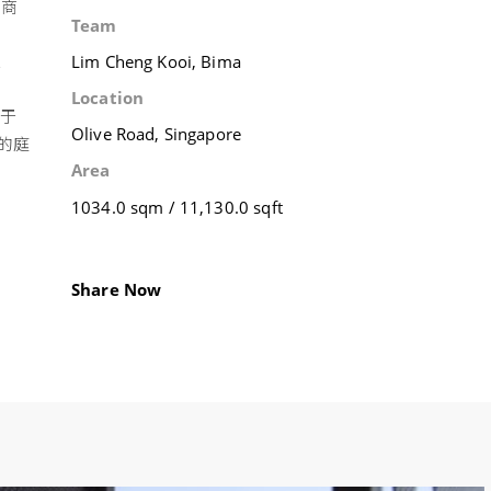
的商
Team
Lim Cheng Kooi, Bima
汇
Location
位于
Olive Road, Singapore
的庭
Area
1034.0 sqm / 11,130.0 sqft
Share Now